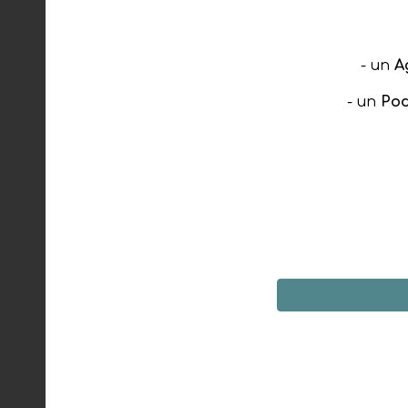
- un
A
- un
Po