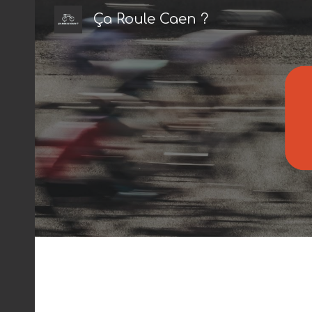
Ça Roule Caen ?
Sk